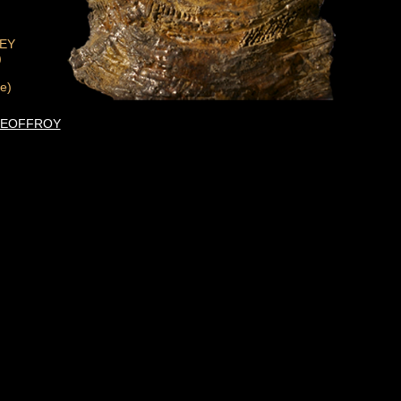
DEY
)
e)
al GEOFFROY